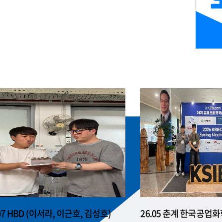
07 HBD (이서라, 이근호, 김성호)
26.05 춘계 한국공업화학