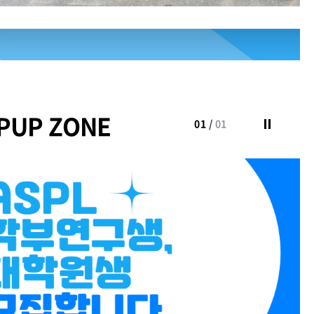
PUP ZONE
01
/
01