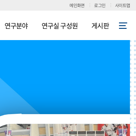
메인화면
로그인
사이트맵
연구분야
연구실 구성원
게시판
생분해성
교수님
공지사항
폴리우레탄
재학생
수업자료
생분해성
졸업생
대학원
폴리카보네이
게시판
트
사진
화학재생
폴리락트산