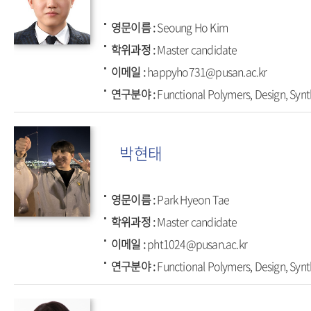
영문이름
Seoung Ho Kim
학위과정
Master candidate
이메일
happyho731@pusan.ac.kr
연구분야
Functional Polymers, Design, Synt
박현태
영문이름
Park Hyeon Tae
학위과정
Master candidate
이메일
pht1024@pusan.ac.kr
연구분야
Functional Polymers, Design, Synt