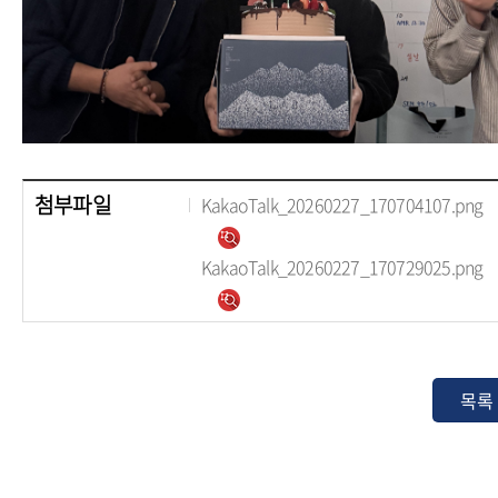
첨부파일
KakaoTalk_20260227_170704107.png
KakaoTalk_20260227_170729025.png