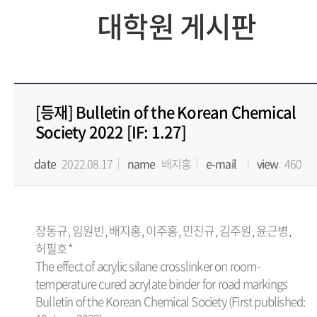
대학원 게시판
[등재] Bulletin of the Korean Chemical
Society 2022 [IF: 1.27]
date
2022.08.17
name
배지홍
e-mail
view
460
장동규, 임원빈, 배지홍, 이주홍, 민진규, 김주원, 윤근병,
허필호*
The effect of acrylic silane crosslinker on room-
temperature cured acrylate binder for road markings
Bulletin of the Korean Chemical Society (First published: